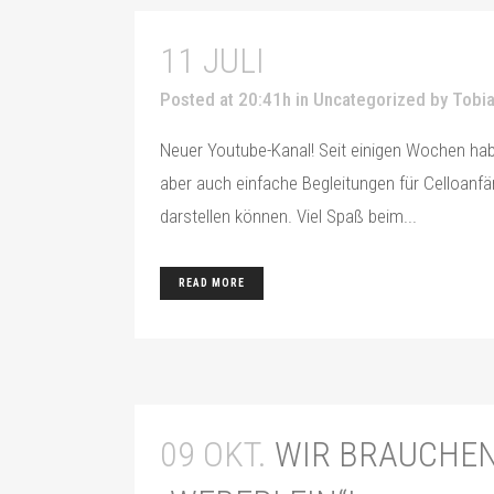
11 JULI
Posted at 20:41h
in
Uncategorized
by
Tobia
Neuer Youtube-Kanal! Seit einigen Wochen hab
aber auch einfache Begleitungen für Celloanf
darstellen können. Viel Spaß beim...
READ MORE
09 OKT.
WIR BRAUCHEN