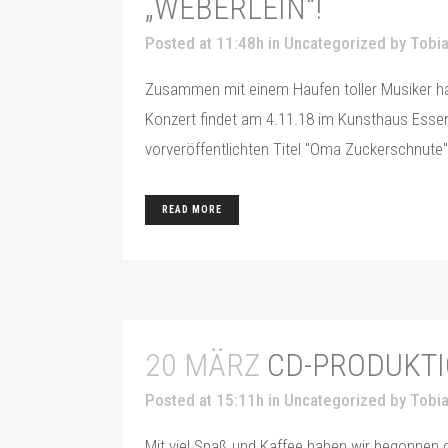
„WEBERLEIN“!
Posted at 11:48h
in
Uncategorized
by
Tobia
Zusammen mit einem Haufen toller Musiker ha
Konzert findet am 4.11.18 im Kunsthaus Essen s
vorveröffentlichten Titel "Oma Zuckerschnute" i
READ MORE
20 MÄRZ
CD-PRODUKTI
Posted at 15:11h
in
Uncategorized
by
Tobia
Mit viel Spaß und Kaffee haben wir begonnen 