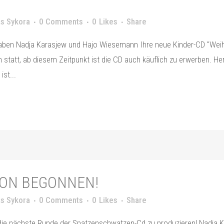
s Sykora
0 Comments
0
Likes
Share
ben Nadja Karasjew und Hajo Wiesemann Ihre neue Kinder-CD "Weihna
tatt, ab diesem Zeitpunkt ist die CD auch käuflich zu erwerben. Herz
st...
ON BEGONNEN!
s Sykora
0 Comments
0
Likes
Share
die nächste Runde der Spatzenschwatzen-Cd zu produzieren! Nadja Ka