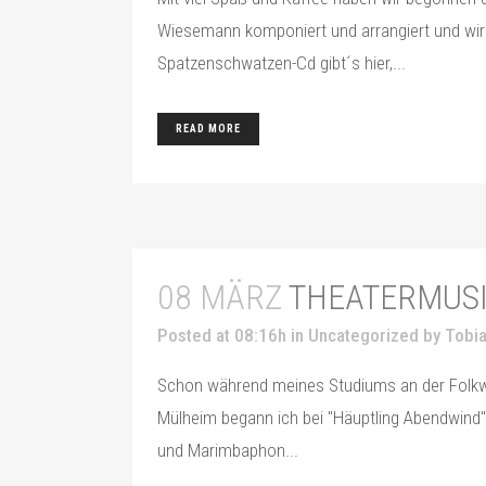
Wiesemann komponiert und arrangiert und wir 
Spatzenschwatzen-Cd gibt´s hier,...
READ MORE
08 MÄRZ
THEATERMUS
Posted at 08:16h
in
Uncategorized
by
Tobia
Schon während meines Studiums an der Folkwang
Mülheim begann ich bei "Häuptling Abendwind"
und Marimbaphon...