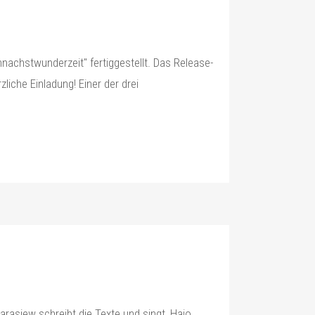
chstwunderzeit" fertiggestellt. Das Release-
liche Einladung! Einer der drei
rasjew schreibt die Texte und singt, Hajo