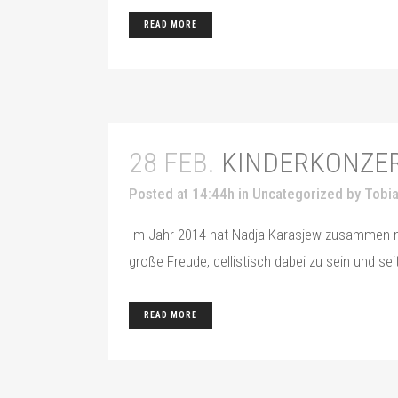
READ MORE
28 FEB.
KINDERKONZER
Posted at 14:44h
in
Uncategorized
by
Tobia
Im Jahr 2014 hat Nadja Karasjew zusammen mit
große Freude, cellistisch dabei zu sein und sei
READ MORE
LATEST FROM OUR BLOG
(kein Titel)